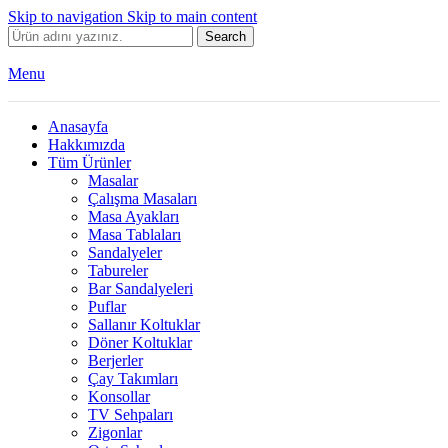
Skip to navigation
Skip to main content
Search
Menu
Anasayfa
Hakkımızda
Tüm Ürünler
Masalar
Çalışma Masaları
Masa Ayakları
Masa Tablaları
Sandalyeler
Tabureler
Bar Sandalyeleri
Puflar
Sallanır Koltuklar
Döner Koltuklar
Berjerler
Çay Takımları
Konsollar
TV Sehpaları
Zigonlar