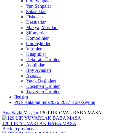
Orta Sehpalar
Yan Sehpalar
Saksılıklar
Fiskoslar
Dresuarlar
Makyaj Masaları
Şifonyerler
Komodinler
Gümüşlükler
Vitrinler
Kitaplıklar
Dekoratif Ürünler
Askılıklar
Boy Aynaları
Aynalar
Yatak Başlıkları
Döşemeli Ürünler
Traverten Ürünler
İletişim
PDF Kataloğumuz
2026-2027 Koleksiyonu
Ana Sayfa
Masalar
130 LUK OVAL BABA MASA
120 LİK YUVARLAK BABA MASA
Back to products