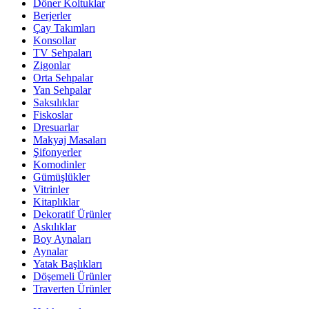
Döner Koltuklar
Berjerler
Çay Takımları
Konsollar
TV Sehpaları
Zigonlar
Orta Sehpalar
Yan Sehpalar
Saksılıklar
Fiskoslar
Dresuarlar
Makyaj Masaları
Şifonyerler
Komodinler
Gümüşlükler
Vitrinler
Kitaplıklar
Dekoratif Ürünler
Askılıklar
Boy Aynaları
Aynalar
Yatak Başlıkları
Döşemeli Ürünler
Traverten Ürünler