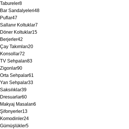
Tabureler
8
Bar Sandalyeleri
48
Puflar
47
Sallanır Koltuklar
7
Döner Koltuklar
15
Berjerler
42
Çay Takımları
20
Konsollar
72
TV Sehpaları
83
Zigonlar
90
Orta Sehpalar
61
Yan Sehpalar
33
Saksılıklar
39
Dresuarlar
60
Makyaj Masaları
6
Şifonyerler
13
Komodinler
24
Gümüşlükler
5