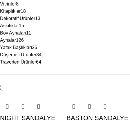
Vitrinler
8
Kitaplıklar
18
Dekoratif Ürünler
13
Askılıklar
15
Boy Aynaları
11
Aynalar
126
Yatak Başlıkları
26
Döşemeli Ürünler
34
Traverten Ürünler
64
NIGHT SANDALYE
BASTON SANDALYE