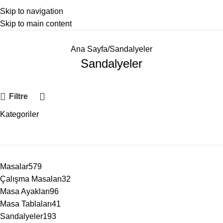
Skip to navigation
Skip to main content
Ana Sayfa
Sandalyeler
Sandalyeler
Filtre
Kategoriler
Masalar
579
Çalışma Masaları
32
Masa Ayakları
96
Masa Tablaları
41
Sandalyeler
193