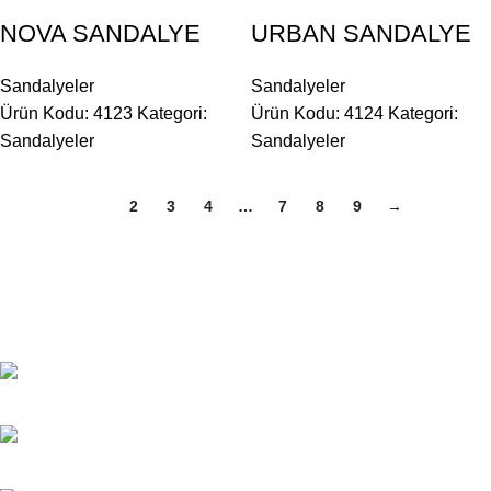
NOVA SANDALYE
URBAN SANDALYE
Sandalyeler
Sandalyeler
Ürün Kodu: 4123
Kategori:
Ürün Kodu: 4124
Kategori:
Sandalyeler
Sandalyeler
1
2
3
4
…
7
8
9
→
Özgürlük Caddesi No:31
Yukarı Dudullu-Ümraniye-İSTANBUL
WhatsApp: (533) 163 13 47
WhatsApp: (533) 163 13 48