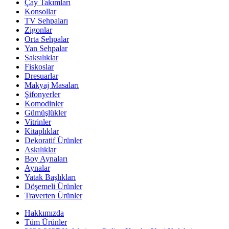
Çay Takımları
Konsollar
TV Sehpaları
Zigonlar
Orta Sehpalar
Yan Sehpalar
Saksılıklar
Fiskoslar
Dresuarlar
Makyaj Masaları
Şifonyerler
Komodinler
Gümüşlükler
Vitrinler
Kitaplıklar
Dekoratif Ürünler
Askılıklar
Boy Aynaları
Aynalar
Yatak Başlıkları
Döşemeli Ürünler
Traverten Ürünler
Hakkımızda
Tüm Ürünler