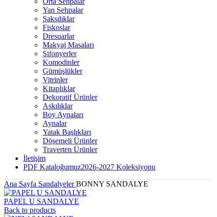
Orta Sehpalar
Yan Sehpalar
Saksılıklar
Fiskoslar
Dresuarlar
Makyaj Masaları
Şifonyerler
Komodinler
Gümüşlükler
Vitrinler
Kitaplıklar
Dekoratif Ürünler
Askılıklar
Boy Aynaları
Aynalar
Yatak Başlıkları
Döşemeli Ürünler
Traverten Ürünler
İletişim
PDF Kataloğumuz
2026-2027 Koleksiyonu
Ana Sayfa
Sandalyeler
BONNY SANDALYE
PAPEL U SANDALYE
Back to products