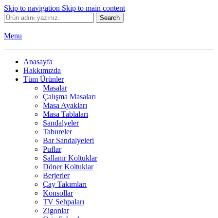
Skip to navigation
Skip to main content
Search
Menu
Anasayfa
Hakkımızda
Tüm Ürünler
Masalar
Çalışma Masaları
Masa Ayakları
Masa Tablaları
Sandalyeler
Tabureler
Bar Sandalyeleri
Puflar
Sallanır Koltuklar
Döner Koltuklar
Berjerler
Çay Takımları
Konsollar
TV Sehpaları
Zigonlar