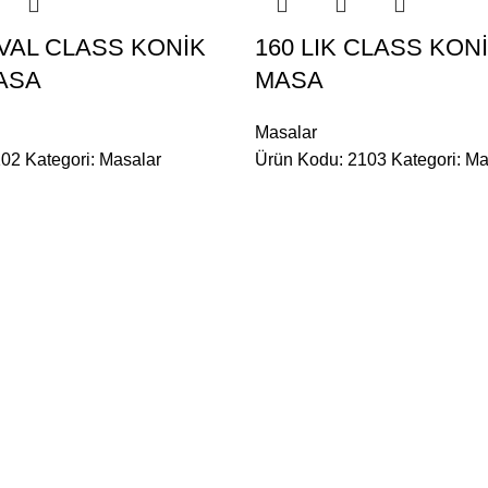
OVAL CLASS KONİK
160 LIK CLASS KON
ASA
MASA
Masalar
102
Kategori:
Masalar
Ürün Kodu: 2103
Kategori:
Ma
ÖNE ÇIKAN KATEGORILER
...
Masalar
Sandalyeler
Çalışma Masaları
Tabureler
Masa Ayakları
Bar Sandaly
Masa Tablaları
Puflar