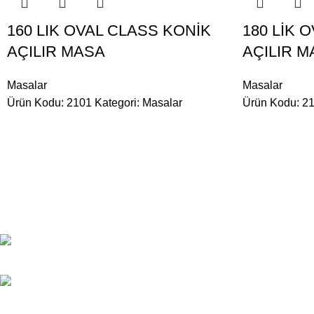
160 LIK OVAL CLASS KONİK
180 LİK 
AÇILIR MASA
AÇILIR M
Masalar
Masalar
Ürün Kodu: 2101
Kategori:
Masalar
Ürün Kodu: 2
BİLGİ
Hakkımızda
Özgürlük Caddesi No:31
Yukarı Dudullu-Ümraniye-
İletişim
İSTANBUL
Online Katalog
WhatsApp: (533) 163 13 47
WhatsApp: (533) 163 13 48