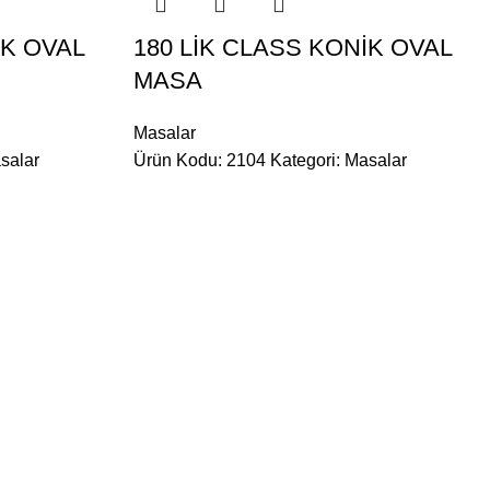
İK OVAL
180 LİK CLASS KONİK OVAL
MASA
Masalar
salar
Ürün Kodu: 2104
Kategori:
Masalar
...
Sallanır Koltuklar
Döner Koltuklar
eleri
Berjerler
Çay Takımları