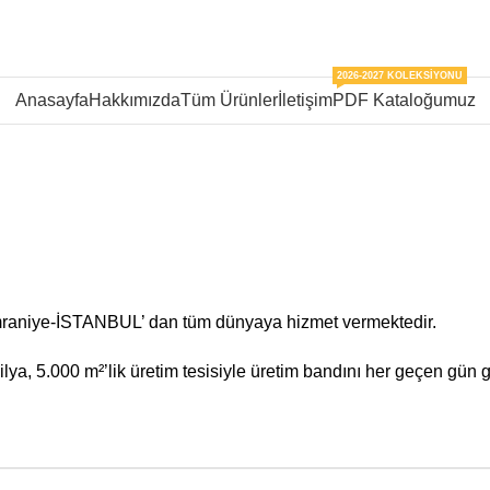
2026-2027 KOLEKSIYONU
Anasayfa
Hakkımızda
Tüm Ürünler
İletişim
PDF Kataloğumuz
mraniye-İSTANBUL’ dan tüm dünyaya hizmet vermektedir.
ya, 5.000 m²’lik üretim tesisiyle üretim bandını her geçen gün g