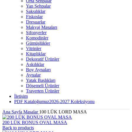
Orta Sehpalar
Yan Sehpalar
Saksılıklar
Fiskoslar
Dresuarlar
Makyaj Masaları
Şifonyerler
Komodinler
Gümüşlükler
Vitrinler
Kitaplıklar
Dekoratif Ürünler
Askılıklar
Boy Aynaları
Aynalar
Yatak Başlıkları
Döşemeli Ürünler
Traverten Ürünler
İletişim
PDF Kataloğumuz
2026-2027 Koleksiyonu
Ana Sayfa
Masalar
100 LÜK LORD MASA
200 LÜK BONUS OVAL MASA
Back to products