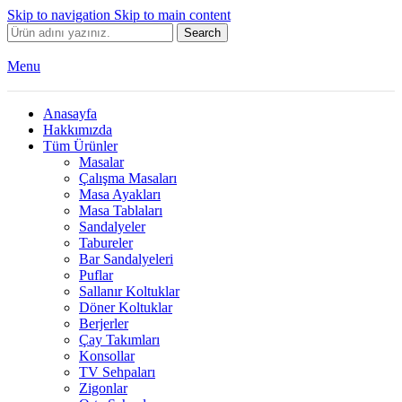
Skip to navigation
Skip to main content
Search
Menu
Anasayfa
Hakkımızda
Tüm Ürünler
Masalar
Çalışma Masaları
Masa Ayakları
Masa Tablaları
Sandalyeler
Tabureler
Bar Sandalyeleri
Puflar
Sallanır Koltuklar
Döner Koltuklar
Berjerler
Çay Takımları
Konsollar
TV Sehpaları
Zigonlar