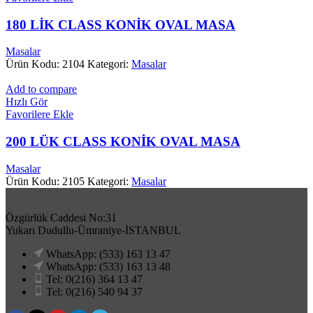
180 LİK CLASS KONİK OVAL MASA
Masalar
Ürün Kodu: 2104
Kategori:
Masalar
Add to compare
Hızlı Gör
Favorilere Ekle
200 LÜK CLASS KONİK OVAL MASA
Masalar
Ürün Kodu: 2105
Kategori:
Masalar
Özgürlük Caddesi No:31
Yukarı Dudullu-Ümraniye-İSTANBUL
WhatsApp: (533) 163 13 47
WhatsApp: (533) 163 13 48
Tel: 0(216) 364 13 47
Tel: 0(216) 540 94 37