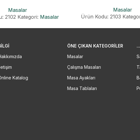
MASA
Masalar
Masalar
Ürün Kodu: 2103
Kategor
: 2102
Kategori:
Masalar
BİLGİ
ÖNE ÇIKAN KATEGORILER
..
Hakkımızda
Masalar
S
letişim
Çalışma Masaları
T
Online Katalog
Masa Ayakları
B
Masa Tablaları
P