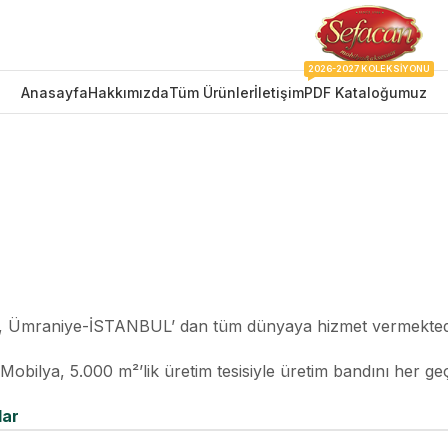
2026-2027 KOLEKSIYONU
Anasayfa
Hakkımızda
Tüm Ürünler
İletişim
PDF Kataloğumuz
iz, Ümraniye-İSTANBUL’ dan tüm dünyaya hizmet vermekted
obilya, 5.000 m²’lik üretim tesisiyle üretim bandını her ge
lar