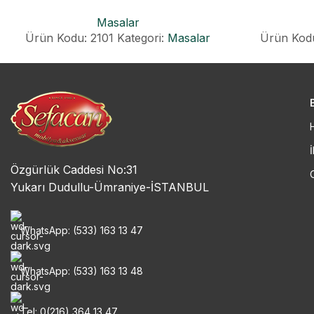
MASA
Masalar
Ürün Kodu: 2101
Kategori:
Masalar
Ürün Kodu
İ
Özgürlük Caddesi No:31
Yukarı Dudullu-Ümraniye-İSTANBUL
WhatsApp: (533) 163 13 47
WhatsApp: (533) 163 13 48
Tel: 0(216) 364 13 47