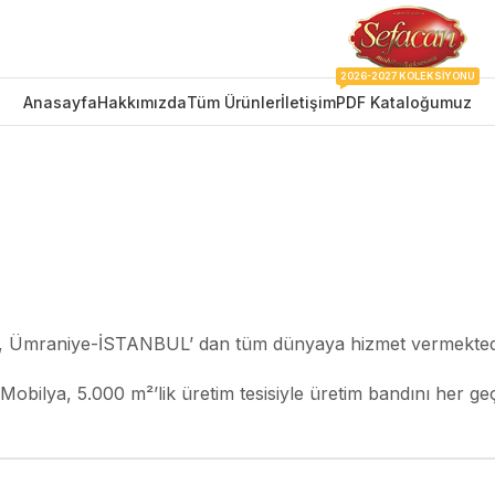
2026-2027 KOLEKSIYONU
Anasayfa
Hakkımızda
Tüm Ürünler
İletişim
PDF Kataloğumuz
iz, Ümraniye-İSTANBUL’ dan tüm dünyaya hizmet vermekted
obilya, 5.000 m²’lik üretim tesisiyle üretim bandını her ge