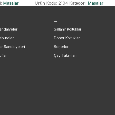
i:
Masalar
Ürün Kodu: 2104
Kategori:
Masalar
.
...
andalyeler
Sallanır Koltuklar
abureler
Döner Koltuklar
ar Sandalyeleri
Berjerler
uflar
Çay Takımları