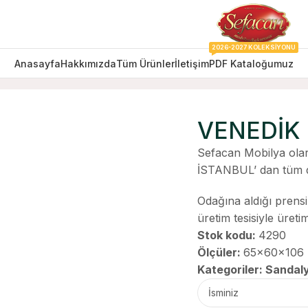
2026-2027 KOLEKSIYONU
Anasayfa
Hakkımızda
Tüm Ürünler
İletişim
PDF Kataloğumuz
VENEDİK
Sefacan Mobilya olar
İSTANBUL’ dan tüm d
Odağına aldığı prens
üretim tesisiyle üret
Stok kodu:
4290
Ölçüler:
65x60x106
Kategoriler:
Sandaly