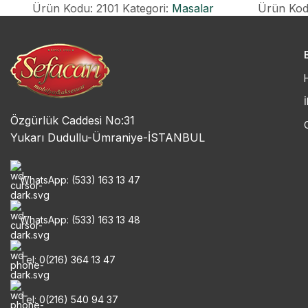
Ürün Kodu: 2101
Kategori:
Masalar
Ürün Kod
İ
Özgürlük Caddesi No:31
Yukarı Dudullu-Ümraniye-İSTANBUL
WhatsApp: (533) 163 13 47
WhatsApp: (533) 163 13 48
Tel: 0(216) 364 13 47
Tel: 0(216) 540 94 37