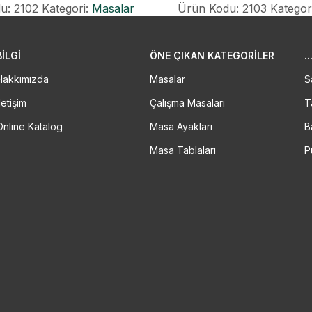
Ürün Kodu: 2103
Kategor
u: 2102
Kategori:
Masalar
BİLGİ
ÖNE ÇIKAN KATEGORILER
..
Hakkımızda
Masalar
S
letişim
Çalışma Masaları
T
Online Katalog
Masa Ayakları
B
Masa Tablaları
P