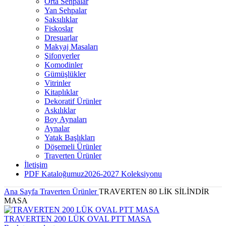
Orta Sehpalar
Yan Sehpalar
Saksılıklar
Fiskoslar
Dresuarlar
Makyaj Masaları
Şifonyerler
Komodinler
Gümüşlükler
Vitrinler
Kitaplıklar
Dekoratif Ürünler
Askılıklar
Boy Aynaları
Aynalar
Yatak Başlıkları
Döşemeli Ürünler
Traverten Ürünler
İletişim
PDF Kataloğumuz
2026-2027 Koleksiyonu
Ana Sayfa
Traverten Ürünler
TRAVERTEN 80 LİK SİLİNDİR
MASA
TRAVERTEN 200 LÜK OVAL PTT MASA