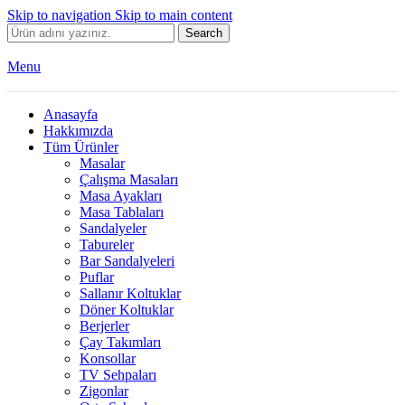
Skip to navigation
Skip to main content
Search
Menu
Anasayfa
Hakkımızda
Tüm Ürünler
Masalar
Çalışma Masaları
Masa Ayakları
Masa Tablaları
Sandalyeler
Tabureler
Bar Sandalyeleri
Puflar
Sallanır Koltuklar
Döner Koltuklar
Berjerler
Çay Takımları
Konsollar
TV Sehpaları
Zigonlar