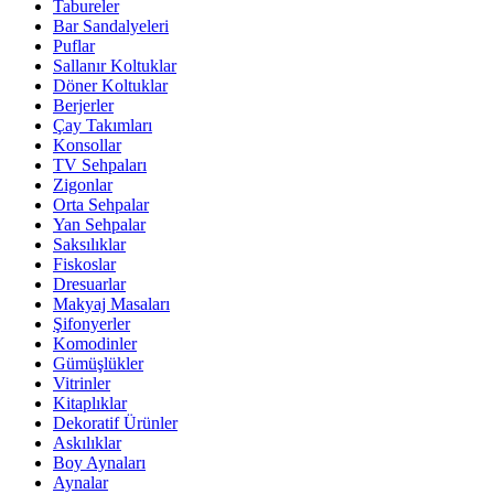
Tabureler
Bar Sandalyeleri
Puflar
Sallanır Koltuklar
Döner Koltuklar
Berjerler
Çay Takımları
Konsollar
TV Sehpaları
Zigonlar
Orta Sehpalar
Yan Sehpalar
Saksılıklar
Fiskoslar
Dresuarlar
Makyaj Masaları
Şifonyerler
Komodinler
Gümüşlükler
Vitrinler
Kitaplıklar
Dekoratif Ürünler
Askılıklar
Boy Aynaları
Aynalar