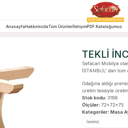
2026-2027 KOLEKSIYONU
Anasayfa
Hakkımızda
Tüm Ürünler
İletişim
PDF Kataloğumuz
TEKLİ İN
Sefacan Mobilya olar
İSTANBUL’ dan tüm d
Odağına aldığı prens
üretim tesisiyle üret
Stok kodu:
3188
Ölçüler:
72x72x75
Kategoriler:
Masa Ay