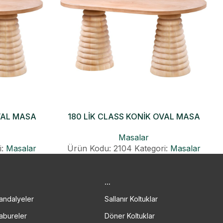
VAL MASA
180 LİK CLASS KONİK OVAL MASA
Masalar
i:
Masalar
Ürün Kodu: 2104
Kategori:
Masalar
.
...
andalyeler
Sallanır Koltuklar
abureler
Döner Koltuklar