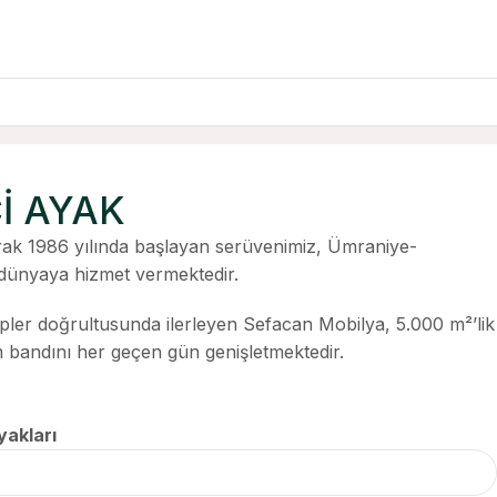
Cİ AYAK
ak 1986 yılında başlayan serüvenimiz, Ümraniye-
ünyaya hizmet vermektedir.
ipler doğrultusunda ilerleyen Sefacan Mobilya, 5.000 m²’lik
im bandını her geçen gün genişletmektedir.
akları