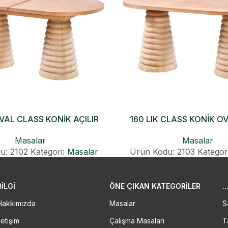
OVAL CLASS KONİK AÇILIR
160 LIK CLASS KONİK O
MASA
Masalar
Masalar
Ürün Kodu: 2103
Kategor
u: 2102
Kategori:
Masalar
BİLGİ
ÖNE ÇIKAN KATEGORILER
..
Hakkımızda
Masalar
S
letişim
Çalışma Masaları
T