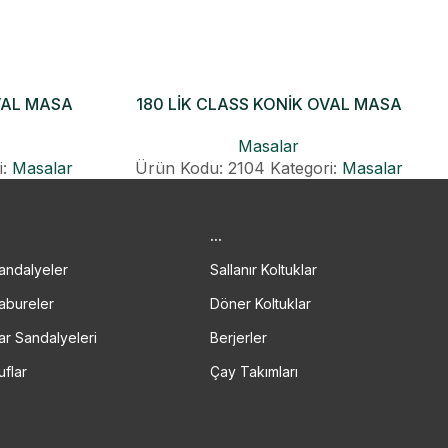
VAL MASA
180 LİK CLASS KONİK OVAL MASA
Masalar
i:
Masalar
Ürün Kodu: 2104
Kategori:
Masalar
.
...
andalyeler
Sallanır Koltuklar
abureler
Döner Koltuklar
ar Sandalyeleri
Berjerler
uflar
Çay Takımları