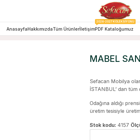
2026-2027 KOLEKSIYONU
Anasayfa
Hakkımızda
Tüm Ürünler
İletişim
PDF Kataloğumuz
MABEL SA
Sefacan Mobilya olar
İSTANBUL’ dan tüm d
Odağına aldığı prens
üretim tesisiyle üret
Stok kodu:
4157
Ölç