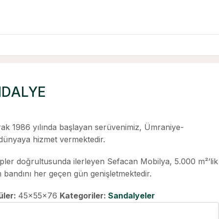
Back to products
NDALYE
ak 1986 yılında başlayan serüvenimiz, Ümraniye-
ünyaya hizmet vermektedir.
ipler doğrultusunda ilerleyen Sefacan Mobilya, 5.000 m²’lik
im bandını her geçen gün genişletmektedir.
üler:
45x55x76
Kategoriler:
Sandalyeler