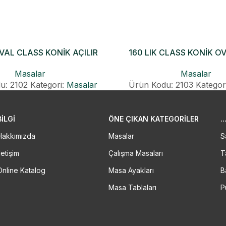
OVAL CLASS KONİK AÇILIR
160 LIK CLASS KONİK O
MASA
Masalar
Masalar
Ürün Kodu: 2103
Kategor
u: 2102
Kategori:
Masalar
BİLGİ
ÖNE ÇIKAN KATEGORILER
..
Hakkımızda
Masalar
S
letişim
Çalışma Masaları
T
Online Katalog
Masa Ayakları
B
Masa Tablaları
P