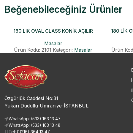
Beğenebileceğiniz Ürünler
160 LIK OVAL CLASS KONİK AÇILIR
180 LİK 
MASA
Masalar
Ürün Kodu: 2101
Kategori:
Masalar
Ürün Kod
İ
Özgürlük Caddesi No:31
Yukarı Dudullu-Ümraniye-İSTANBUL
WhatsApp: (533) 163 13 47
WhatsApp: (533) 163 13 48
Tel: 0(216) 364 13 47