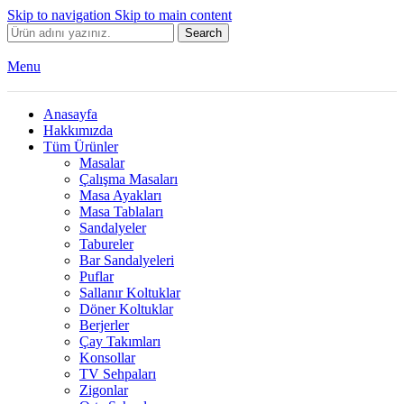
Skip to navigation
Skip to main content
Search
Menu
Anasayfa
Hakkımızda
Tüm Ürünler
Masalar
Çalışma Masaları
Masa Ayakları
Masa Tablaları
Sandalyeler
Tabureler
Bar Sandalyeleri
Puflar
Sallanır Koltuklar
Döner Koltuklar
Berjerler
Çay Takımları
Konsollar
TV Sehpaları
Zigonlar