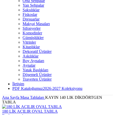
Orta Sehpalar
Yan Sehpalar
Saksılıklar
Fiskoslar
Dresuarlar
Makyaj Masaları
Şifonyerler
Komodinler
Gümüşlükler
Vitrinler
Kitaplıklar
Dekoratif Ürünler
Askılıklar
Boy Aynaları
Aynalar
Yatak Başlıkları
Döşemeli Ürünler
Traverten Ürünler
İletişim
PDF Kataloğumuz
2026-2027 Koleksiyonu
Ana Sayfa
Masa Tablaları
KAYIN 140 LIK DİKDÖRTGEN
TABLA
180 LİK AÇILIR OVAL TABLA