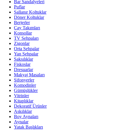
Bar Sandalyeleri
Puflar
Sallanır Koltuklar
Döner Koltuklar
Berjerler
Çay Takımları
Konsollar
TV Sehpaları
Zigonlar
Orta Sehpalar
Yan Sehpalar
Saksılıklar
Fiskoslar
Dresuarlar
Makyaj Masaları
Şifonyerler
Komodinler
Gümüşlükler
Vitrinler
Kitaplıklar
Dekoratif Ürünler
Askılıklar
Boy Aynaları
Aynalar
Yatak Başlıkları