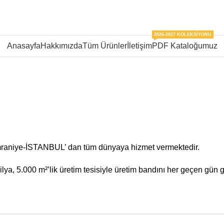
2026-2027 KOLEKSIYONU
Anasayfa
Hakkımızda
Tüm Ürünler
İletişim
PDF Kataloğumuz
mraniye-İSTANBUL’ dan tüm dünyaya hizmet vermektedir.
ya, 5.000 m²’lik üretim tesisiyle üretim bandını her geçen gün g