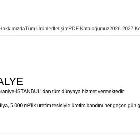
Hakkımızda
Tüm Ürünler
İletişim
PDF Kataloğumuz
2026-2027 Ko
ALYE
mraniye-İSTANBUL’ dan tüm dünyaya hizmet vermektedir.
ya, 5.000 m²’lik üretim tesisiyle üretim bandını her geçen gün g