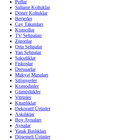
Puflar
Sallanır Koltuklar
Döner Koltuklar
Berjerler
Çay Takımları
Konsollar
TV Sehpaları
Zigonlar
Orta Sehpalar
Yan Sehpalar
Saksılıklar
Fiskoslar
Dresuarlar
Makyaj Masaları
Şifonyerler
Komodinler
Gümüşlükler
Vitrinler
Kitaplıklar
Dekoratif Ürünler
Askılıklar
Boy Aynaları
Aynalar
Yatak Başlıkları
Döşemeli Ürünler