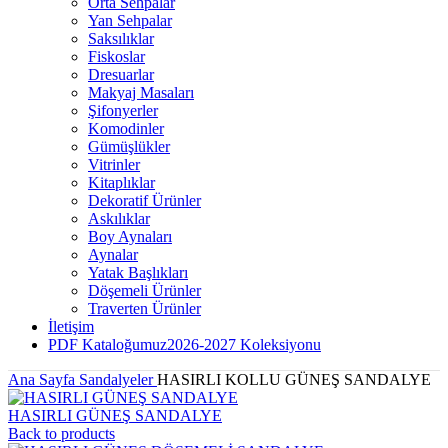
Orta Sehpalar
Yan Sehpalar
Saksılıklar
Fiskoslar
Dresuarlar
Makyaj Masaları
Şifonyerler
Komodinler
Gümüşlükler
Vitrinler
Kitaplıklar
Dekoratif Ürünler
Askılıklar
Boy Aynaları
Aynalar
Yatak Başlıkları
Döşemeli Ürünler
Traverten Ürünler
İletişim
PDF Kataloğumuz
2026-2027 Koleksiyonu
Ana Sayfa
Sandalyeler
HASIRLI KOLLU GÜNEŞ SANDALYE
HASIRLI GÜNEŞ SANDALYE
Back to products