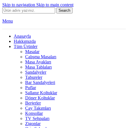
Skip to navigation
Skip to main content
Search
Menu
Anasayfa
Hakkımızda
Tüm Ürünler
Masalar
Çalışma Masaları
Masa Ayakları
Masa Tablaları
Sandalyeler
Tabureler
Bar Sandalyeleri
Puflar
Sallanır Koltuklar
Döner Koltuklar
Berjerler
Çay Takımları
Konsollar
TV Sehpaları
Zigonlar