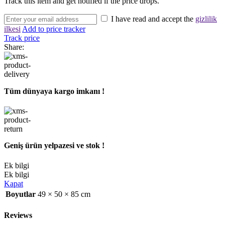
Track this item and get notified if the price drops.
I have read and accept the
gizlilik
ilkesi
Add to price tracker
Track price
Share:
Tüm dünyaya kargo imkanı !
Geniş ürün yelpazesi ve stok !
Ek bilgi
Ek bilgi
Kapat
Boyutlar
49 × 50 × 85 cm
Reviews