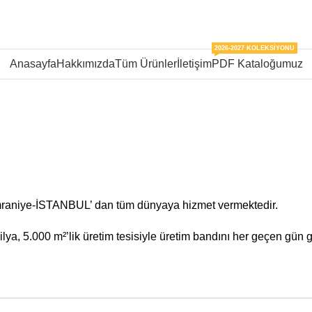
2026-2027 KOLEKSIYONU
Anasayfa
Hakkımızda
Tüm Ürünler
İletişim
PDF Kataloğumuz
mraniye-İSTANBUL’ dan tüm dünyaya hizmet vermektedir.
ya, 5.000 m²’lik üretim tesisiyle üretim bandını her geçen gün g