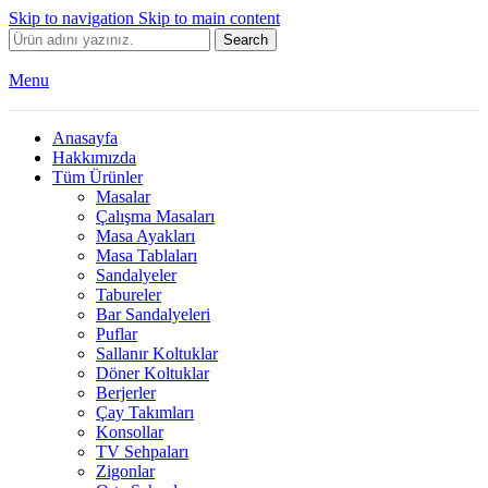
Skip to navigation
Skip to main content
Search
Menu
Anasayfa
Hakkımızda
Tüm Ürünler
Masalar
Çalışma Masaları
Masa Ayakları
Masa Tablaları
Sandalyeler
Tabureler
Bar Sandalyeleri
Puflar
Sallanır Koltuklar
Döner Koltuklar
Berjerler
Çay Takımları
Konsollar
TV Sehpaları
Zigonlar