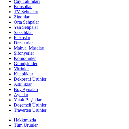
Çay Takımları
Konsollar
TV Sehpaları
Zigonlar
Orta Sehpalar
Yan Sehpalar
Saksılıklar
Fiskoslar
Dresuarlar
Makyaj Masaları
Şifonyerler
Komodinler
Gümüşlükler
Vitrinler
Kitaplıklar
Dekoratif Ürünler
Askılıklar
Boy Aynaları
Aynalar
Yatak Başlıkları
Döşemeli Ürünler
Traverten Ürünler
Hakkımızda
Tüm Ürünler