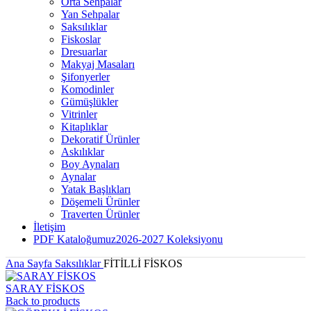
Orta Sehpalar
Yan Sehpalar
Saksılıklar
Fiskoslar
Dresuarlar
Makyaj Masaları
Şifonyerler
Komodinler
Gümüşlükler
Vitrinler
Kitaplıklar
Dekoratif Ürünler
Askılıklar
Boy Aynaları
Aynalar
Yatak Başlıkları
Döşemeli Ürünler
Traverten Ürünler
İletişim
PDF Kataloğumuz
2026-2027 Koleksiyonu
Ana Sayfa
Saksılıklar
FİTİLLİ FİSKOS
SARAY FİSKOS
Back to products