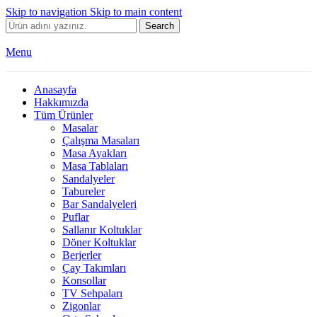
Skip to navigation
Skip to main content
Search
Menu
Anasayfa
Hakkımızda
Tüm Ürünler
Masalar
Çalışma Masaları
Masa Ayakları
Masa Tablaları
Sandalyeler
Tabureler
Bar Sandalyeleri
Puflar
Sallanır Koltuklar
Döner Koltuklar
Berjerler
Çay Takımları
Konsollar
TV Sehpaları
Zigonlar