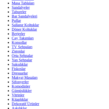
Masa Tablaları
Sandalyeler
Tabureler
Bar Sandalyeleri
Puflar
Sallanır Koltuklar
Döner Koltuklar
Berjerler
Çay Takımları
Konsollar
TV Sehpaları
Zigonlar
Orta Sehpalar
Yan Sehpalar
Saksılıklar
Fiskoslar
Dresuarlar
Makyaj Masaları
Şifonyerler
Komodinler
Gümüşlükler
Vitrinler
Kitaplıklar
Dekoratif Ürünler
Askılıklar