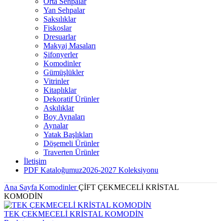
Orta Sehpalar
Yan Sehpalar
Saksılıklar
Fiskoslar
Dresuarlar
Makyaj Masaları
Şifonyerler
Komodinler
Gümüşlükler
Vitrinler
Kitaplıklar
Dekoratif Ürünler
Askılıklar
Boy Aynaları
Aynalar
Yatak Başlıkları
Döşemeli Ürünler
Traverten Ürünler
İletişim
PDF Kataloğumuz
2026-2027 Koleksiyonu
Ana Sayfa
Komodinler
ÇİFT ÇEKMECELİ KRİSTAL
KOMODİN
TEK ÇEKMECELİ KRİSTAL KOMODİN