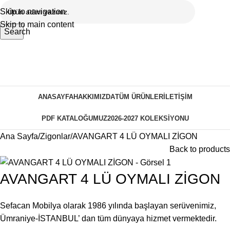
Skip to navigation
Skip to main content
Search
ANASAYFA
HAKKIMIZDA
TÜM ÜRÜNLER
İLETIŞIM
PDF KATALOĞUMUZ
2026-2027 KOLEKSIYONU
Ana Sayfa
Zigonlar
AVANGART 4 LÜ OYMALI ZİGON
Back to products
AVANGART 4 LÜ OYMALI ZİGON
Sefacan Mobilya olarak 1986 yılında başlayan serüvenimiz,
Ümraniye-İSTANBUL’ dan tüm dünyaya hizmet vermektedir.