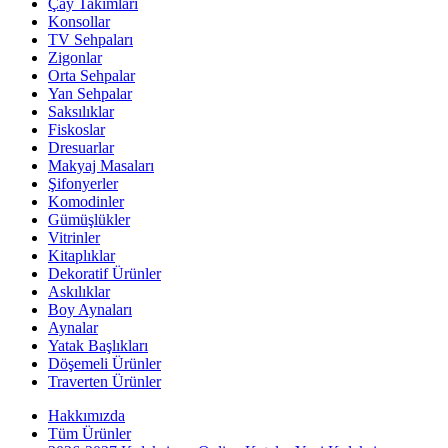
Çay Takımları
Konsollar
TV Sehpaları
Zigonlar
Orta Sehpalar
Yan Sehpalar
Saksılıklar
Fiskoslar
Dresuarlar
Makyaj Masaları
Şifonyerler
Komodinler
Gümüşlükler
Vitrinler
Kitaplıklar
Dekoratif Ürünler
Askılıklar
Boy Aynaları
Aynalar
Yatak Başlıkları
Döşemeli Ürünler
Traverten Ürünler
Hakkımızda
Tüm Ürünler