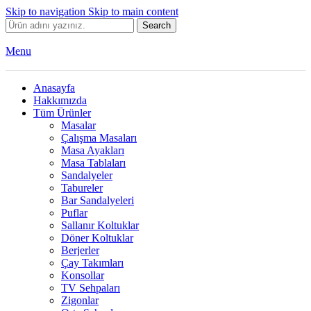
Skip to navigation
Skip to main content
Search
Menu
Anasayfa
Hakkımızda
Tüm Ürünler
Masalar
Çalışma Masaları
Masa Ayakları
Masa Tablaları
Sandalyeler
Tabureler
Bar Sandalyeleri
Puflar
Sallanır Koltuklar
Döner Koltuklar
Berjerler
Çay Takımları
Konsollar
TV Sehpaları
Zigonlar