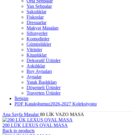
Orta Sehpalar
Yan Sehpalar
Saksılıklar
Fiskoslar
Dresuarlar
Makyaj Masaları
Şifonyerler
Komodinler
Gümüşlükler
Vitrinler
Kitaplıklar
Dekoratif Ürünler
Askılıklar
Boy Aynaları
Aynalar
Yatak Başlıkları
Döşemeli Ürünler
Traverten Ürünler
İletişim
PDF Kataloğumuz
2026-2027 Koleksiyonu
Ana Sayfa
Masalar
80 LİK VAZO MASA
200 LÜK LEXUS OVAL MASA
Back to products