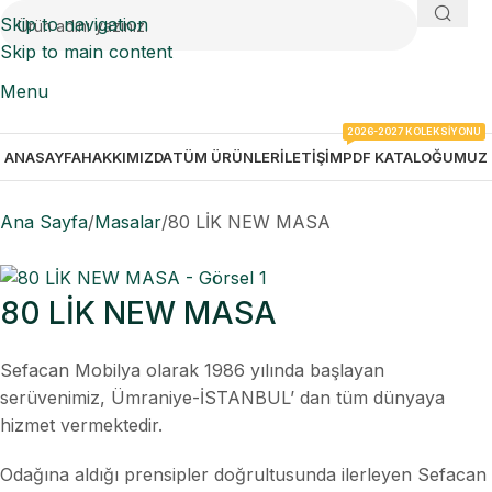
Skip to navigation
Skip to main content
Menu
2026-2027 KOLEKSIYONU
ANASAYFA
HAKKIMIZDA
TÜM ÜRÜNLER
İLETIŞIM
PDF KATALOĞUMUZ
Ana Sayfa
Masalar
80 LİK NEW MASA
80 LİK NEW MASA
Sefacan Mobilya olarak 1986 yılında başlayan
serüvenimiz, Ümraniye-İSTANBUL’ dan tüm dünyaya
hizmet vermektedir.
Odağına aldığı prensipler doğrultusunda ilerleyen Sefacan