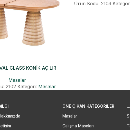
Ürün Kodu: 2103
Kategor
OVAL CLASS KONİK AÇILIR
MASA
Masalar
u: 2102
Kategori:
Masalar
BİLGİ
ÖNE ÇIKAN KATEGORILER
..
Hakkımızda
Masalar
S
letişim
Çalışma Masaları
T