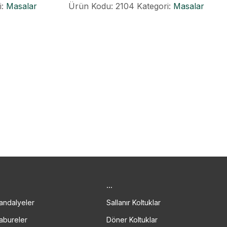
i:
Masalar
Ürün Kodu: 2104
Kategori:
Masalar
.
...
andalyeler
Sallanır Koltuklar
abureler
Döner Koltuklar