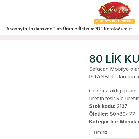
2026-2027 KOLEKSIYONU
Anasayfa
Hakkımızda
Tüm Ürünler
İletişim
PDF Kataloğumuz
80 LİK K
Sefacan Mobilya olar
İSTANBUL’ dan tüm d
Odağına aldığı prens
üretim tesisiyle üret
Stok kodu:
2137
Ölçüler:
80x80x77
Kategoriler:
Masala