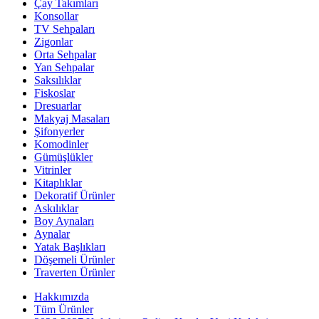
Çay Takımları
Konsollar
TV Sehpaları
Zigonlar
Orta Sehpalar
Yan Sehpalar
Saksılıklar
Fiskoslar
Dresuarlar
Makyaj Masaları
Şifonyerler
Komodinler
Gümüşlükler
Vitrinler
Kitaplıklar
Dekoratif Ürünler
Askılıklar
Boy Aynaları
Aynalar
Yatak Başlıkları
Döşemeli Ürünler
Traverten Ürünler
Hakkımızda
Tüm Ürünler