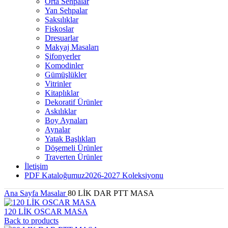
Orta Sehpalar
Yan Sehpalar
Saksılıklar
Fiskoslar
Dresuarlar
Makyaj Masaları
Şifonyerler
Komodinler
Gümüşlükler
Vitrinler
Kitaplıklar
Dekoratif Ürünler
Askılıklar
Boy Aynaları
Aynalar
Yatak Başlıkları
Döşemeli Ürünler
Traverten Ürünler
İletişim
PDF Kataloğumuz
2026-2027 Koleksiyonu
Ana Sayfa
Masalar
80 LİK DAR PTT MASA
120 LİK OSCAR MASA
Back to products