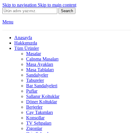
Skip to navigation
Skip to main content
Search
Menu
Anasayfa
Hakkımızda
Tüm Ürünler
Masalar
Çalışma Masaları
Masa Ayakları
Masa Tablaları
Sandalyeler
Tabureler
Bar Sandalyeleri
Puflar
Sallanır Koltuklar
Döner Koltuklar
Berjerler
Çay Takımları
Konsollar
TV Sehpaları
Zigonlar