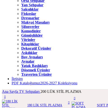
Orta Sehpalar
Yan Sehpalar
Saksılıklar
Fiskoslar
Dresuarlar
Makyaj Masaları
Şifonyerler
Komodinler
Gümüşlükler
Vitrinler
Kitaplıklar
Dekoratif Ürünler
Askılıklar
Boy Aynaları
Aynalar
Yatak Başlıkları
Döşemeli Ürünler
Traverten Ürünler
İletişim
PDF Kataloğumuz
2026-2027 Koleksiyonu
Ana Sayfa
TV Sehpaları
200 LÜK STİL PLAZMA
180 LİK STİL PLAZMA
SOFT 