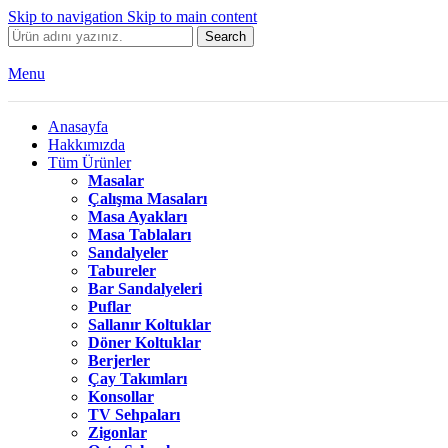
Skip to navigation
Skip to main content
Search
Menu
Anasayfa
Hakkımızda
Tüm Ürünler
Masalar
Çalışma Masaları
Masa Ayakları
Masa Tablaları
Sandalyeler
Tabureler
Bar Sandalyeleri
Puflar
Sallanır Koltuklar
Döner Koltuklar
Berjerler
Çay Takımları
Konsollar
TV Sehpaları
Zigonlar