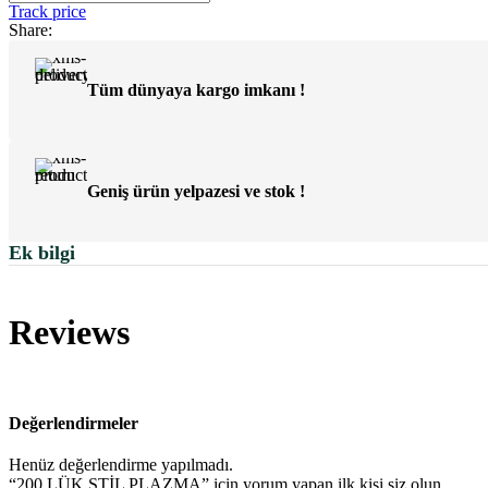
Track price
Share:
Tüm dünyaya kargo imkanı !
Geniş ürün yelpazesi ve stok !
Ek bilgi
Reviews
Değerlendirmeler
Henüz değerlendirme yapılmadı.
“200 LÜK STİL PLAZMA” için yorum yapan ilk kişi siz olun