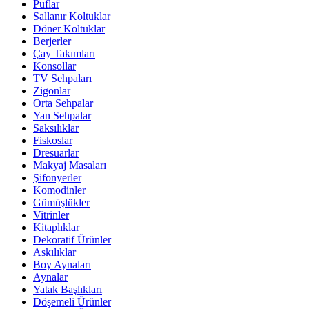
Puflar
Sallanır Koltuklar
Döner Koltuklar
Berjerler
Çay Takımları
Konsollar
TV Sehpaları
Zigonlar
Orta Sehpalar
Yan Sehpalar
Saksılıklar
Fiskoslar
Dresuarlar
Makyaj Masaları
Şifonyerler
Komodinler
Gümüşlükler
Vitrinler
Kitaplıklar
Dekoratif Ürünler
Askılıklar
Boy Aynaları
Aynalar
Yatak Başlıkları
Döşemeli Ürünler