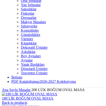
Orta Sehpalar
Yan Sehpalar
Saksılıklar
Fiskoslar
Dresuarlar
Makyaj Masaları
Şifonyerler
Komodinler
Gümüşlükler
Vitrinler
Kitaplıklar
Dekoratif Ürünler
Askılıklar
Boy Aynaları
Aynalar
Yatak Başlıkları
Döşemeli Ürünler
Traverten Ürünler
İletişim
PDF Kataloğumuz
2026-2027 Koleksiyonu
Ana Sayfa
Masalar
200 LÜK BOĞUM OVAL MASA
180 LİK BOĞUM OVAL MASA
Back to products