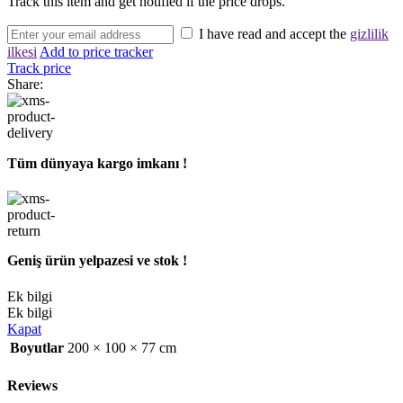
Track this item and get notified if the price drops.
I have read and accept the
gizlilik
ilkesi
Add to price tracker
Track price
Share:
Tüm dünyaya kargo imkanı !
Geniş ürün yelpazesi ve stok !
Ek bilgi
Ek bilgi
Kapat
Boyutlar
200 × 100 × 77 cm
Reviews