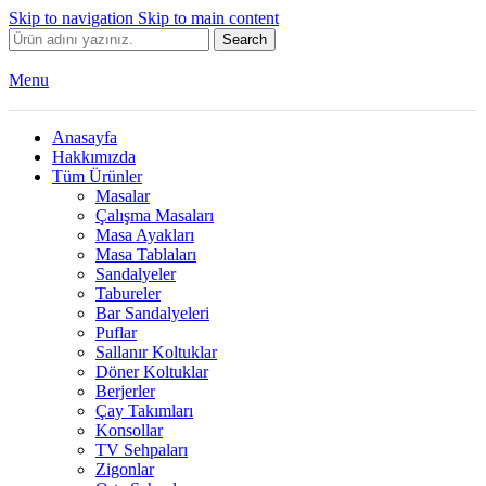
Skip to navigation
Skip to main content
Search
Menu
Anasayfa
Hakkımızda
Tüm Ürünler
Masalar
Çalışma Masaları
Masa Ayakları
Masa Tablaları
Sandalyeler
Tabureler
Bar Sandalyeleri
Puflar
Sallanır Koltuklar
Döner Koltuklar
Berjerler
Çay Takımları
Konsollar
TV Sehpaları
Zigonlar