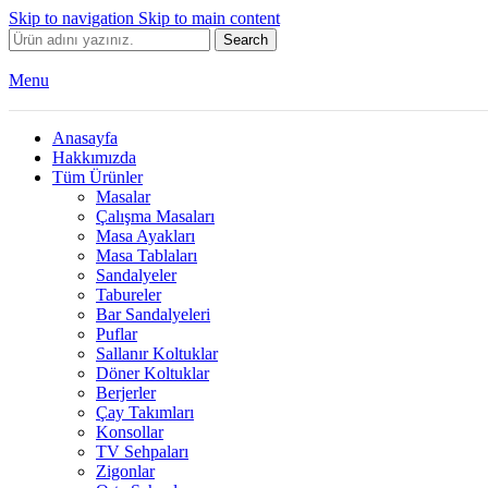
Skip to navigation
Skip to main content
Search
Menu
Anasayfa
Hakkımızda
Tüm Ürünler
Masalar
Çalışma Masaları
Masa Ayakları
Masa Tablaları
Sandalyeler
Tabureler
Bar Sandalyeleri
Puflar
Sallanır Koltuklar
Döner Koltuklar
Berjerler
Çay Takımları
Konsollar
TV Sehpaları
Zigonlar