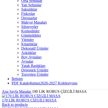
Orta Sehpalar
Yan Sehpalar
Saksılıklar
Fiskoslar
Dresuarlar
Makyaj Masaları
Şifonyerler
Komodinler
Gümüşlükler
Vitrinler
Kitaplıklar
Dekoratif Ürünler
Askılıklar
Boy Aynaları
Aynalar
Yatak Başlıkları
Döşemeli Ürünler
Traverten Ürünler
İletişim
PDF Kataloğumuz
2026-2027 Koleksiyonu
Ana Sayfa
Masalar
190 LIK ROBUS ÇİZGİLİ MASA
170 LİK ROBUS ÇİZGİLİ MASA
Back to products