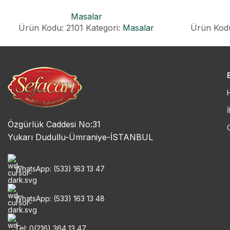
MASA
Masalar
Ürün Kodu: 2101
Kategori:
Masalar
Ürün Kodu
İ
Özgürlük Caddesi No:31
Yukarı Dudullu-Ümraniye-İSTANBUL
WhatsApp: (533) 163 13 47
WhatsApp: (533) 163 13 48
Tel: 0(216) 364 13 47