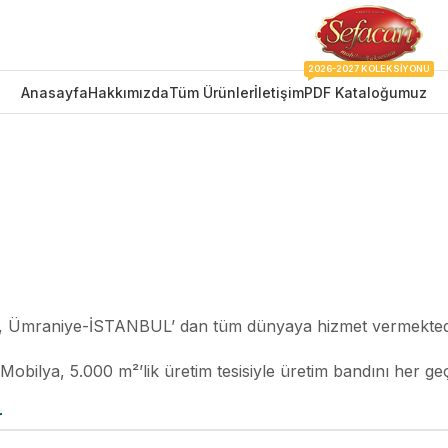
2026-2027 KOLEKSIYONU
Anasayfa
Hakkımızda
Tüm Ürünler
İletişim
PDF Kataloğumuz
iz, Ümraniye-İSTANBUL’ dan tüm dünyaya hizmet vermekted
obilya, 5.000 m²’lik üretim tesisiyle üretim bandını her ge
r