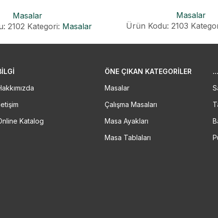
MASA
Masalar
Masalar
Ürün Kodu: 2103
Kategor
: 2102
Kategori:
Masalar
BİLGİ
ÖNE ÇIKAN KATEGORILER
..
Hakkımızda
Masalar
S
letişim
Çalışma Masaları
T
Online Katalog
Masa Ayakları
B
Masa Tablaları
P