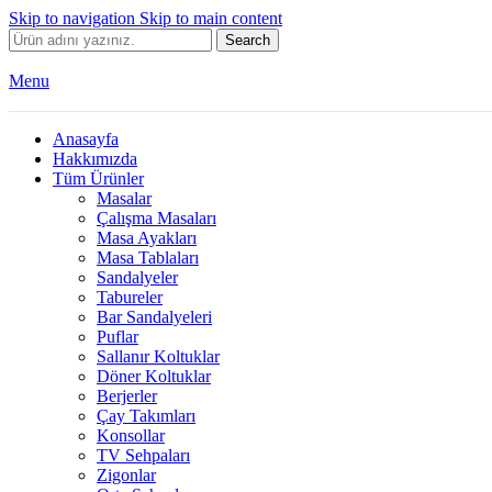
Skip to navigation
Skip to main content
Search
Menu
Anasayfa
Hakkımızda
Tüm Ürünler
Masalar
Çalışma Masaları
Masa Ayakları
Masa Tablaları
Sandalyeler
Tabureler
Bar Sandalyeleri
Puflar
Sallanır Koltuklar
Döner Koltuklar
Berjerler
Çay Takımları
Konsollar
TV Sehpaları
Zigonlar