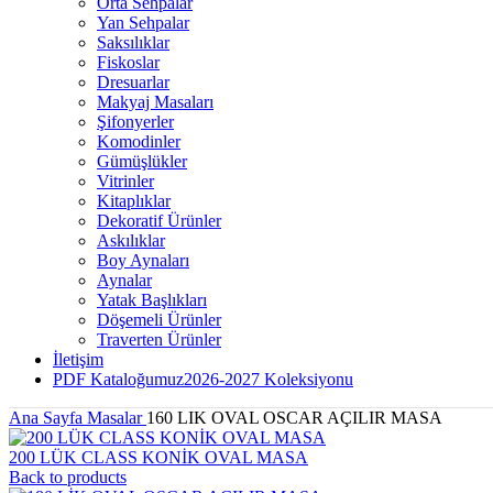
Orta Sehpalar
Yan Sehpalar
Saksılıklar
Fiskoslar
Dresuarlar
Makyaj Masaları
Şifonyerler
Komodinler
Gümüşlükler
Vitrinler
Kitaplıklar
Dekoratif Ürünler
Askılıklar
Boy Aynaları
Aynalar
Yatak Başlıkları
Döşemeli Ürünler
Traverten Ürünler
İletişim
PDF Kataloğumuz
2026-2027 Koleksiyonu
Ana Sayfa
Masalar
160 LIK OVAL OSCAR AÇILIR MASA
200 LÜK CLASS KONİK OVAL MASA
Back to products