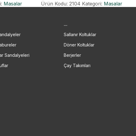
i:
Masalar
Ürün Kodu: 2104
Kategori:
Masalar
.
...
andalyeler
Sallanır Koltuklar
abureler
Döner Koltuklar
ar Sandalyeleri
Berjerler
uflar
Çay Takımları