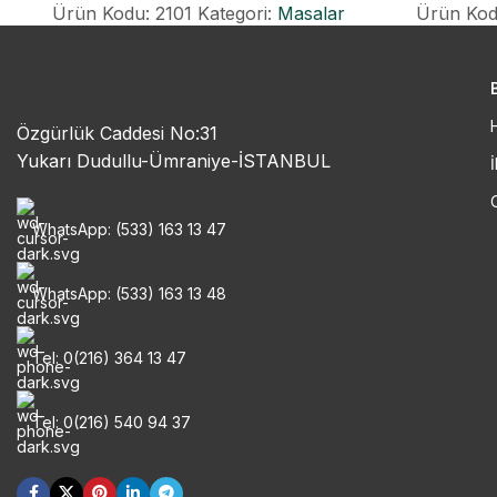
Ürün Kodu: 2101
Kategori:
Masalar
Ürün Kod
Özgürlük Caddesi No:31
Yukarı Dudullu-Ümraniye-İSTANBUL
İ
WhatsApp: (533) 163 13 47
WhatsApp: (533) 163 13 48
Tel: 0(216) 364 13 47
Tel: 0(216) 540 94 37