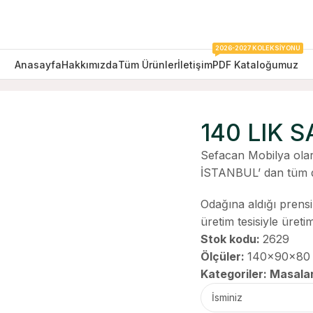
2026-2027 KOLEKSIYONU
Anasayfa
Hakkımızda
Tüm Ürünler
İletişim
PDF Kataloğumuz
140 LIK 
Sefacan Mobilya olar
İSTANBUL’ dan tüm d
Odağına aldığı prens
üretim tesisiyle üret
Stok kodu:
2629
Ölçüler:
140x90x80
Kategoriler:
Masala