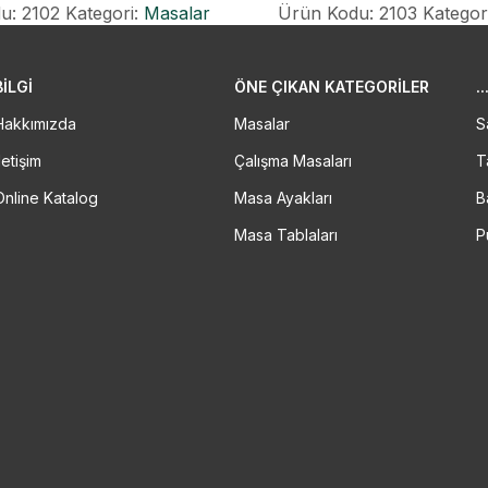
Ürün Kodu: 2103
Kategor
u: 2102
Kategori:
Masalar
BİLGİ
ÖNE ÇIKAN KATEGORILER
..
Hakkımızda
Masalar
S
letişim
Çalışma Masaları
T
Online Katalog
Masa Ayakları
B
Masa Tablaları
P