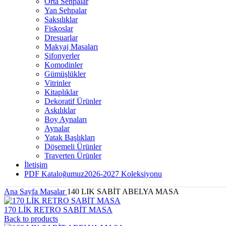
Orta Sehpalar
Yan Sehpalar
Saksılıklar
Fiskoslar
Dresuarlar
Makyaj Masaları
Şifonyerler
Komodinler
Gümüşlükler
Vitrinler
Kitaplıklar
Dekoratif Ürünler
Askılıklar
Boy Aynaları
Aynalar
Yatak Başlıkları
Döşemeli Ürünler
Traverten Ürünler
İletişim
PDF Kataloğumuz
2026-2027 Koleksiyonu
Ana Sayfa
Masalar
140 LIK SABİT ABELYA MASA
170 LİK RETRO SABİT MASA
Back to products