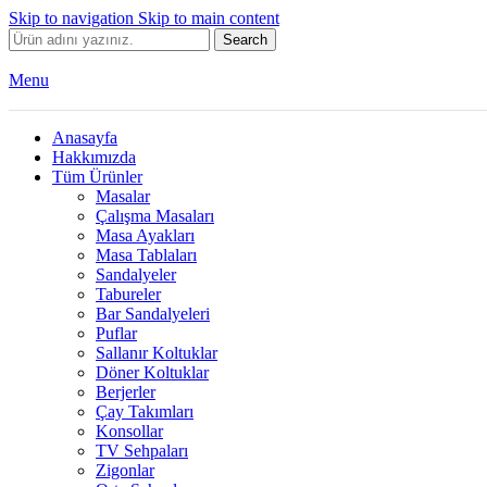
Skip to navigation
Skip to main content
Search
Menu
Anasayfa
Hakkımızda
Tüm Ürünler
Masalar
Çalışma Masaları
Masa Ayakları
Masa Tablaları
Sandalyeler
Tabureler
Bar Sandalyeleri
Puflar
Sallanır Koltuklar
Döner Koltuklar
Berjerler
Çay Takımları
Konsollar
TV Sehpaları
Zigonlar