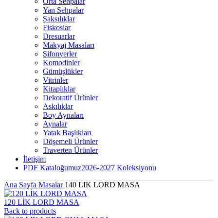
Orta Sehpalar
Yan Sehpalar
Saksılıklar
Fiskoslar
Dresuarlar
Makyaj Masaları
Şifonyerler
Komodinler
Gümüşlükler
Vitrinler
Kitaplıklar
Dekoratif Ürünler
Askılıklar
Boy Aynaları
Aynalar
Yatak Başlıkları
Döşemeli Ürünler
Traverten Ürünler
İletişim
PDF Kataloğumuz
2026-2027 Koleksiyonu
Ana Sayfa
Masalar
140 LIK LORD MASA
120 LİK LORD MASA
Back to products