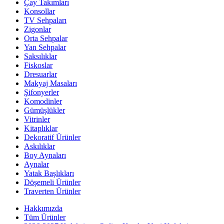
Çay Takımları
Konsollar
TV Sehpaları
Zigonlar
Orta Sehpalar
Yan Sehpalar
Saksılıklar
Fiskoslar
Dresuarlar
Makyaj Masaları
Şifonyerler
Komodinler
Gümüşlükler
Vitrinler
Kitaplıklar
Dekoratif Ürünler
Askılıklar
Boy Aynaları
Aynalar
Yatak Başlıkları
Döşemeli Ürünler
Traverten Ürünler
Hakkımızda
Tüm Ürünler