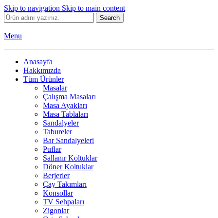
Skip to navigation
Skip to main content
Search
Menu
Anasayfa
Hakkımızda
Tüm Ürünler
Masalar
Çalışma Masaları
Masa Ayakları
Masa Tablaları
Sandalyeler
Tabureler
Bar Sandalyeleri
Puflar
Sallanır Koltuklar
Döner Koltuklar
Berjerler
Çay Takımları
Konsollar
TV Sehpaları
Zigonlar