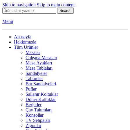
Skip to navigation
Skip to main content
Search
Menu
Anasayfa
Hakkımızda
Tüm Ürünler
Masalar
Çalışma Masaları
Masa Ayakları
Masa Tablaları
Sandalyeler
Tabureler
Bar Sandalyeleri
Puflar
Sallanır Koltuklar
Döner Koltuklar
Berjerler
Çay Takımları
Konsollar
TV Sehpaları
Zigonlar