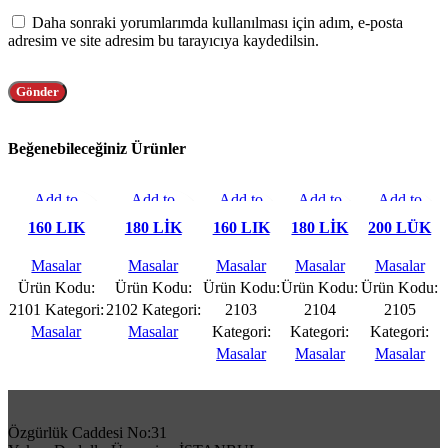
Daha sonraki yorumlarımda kullanılması için adım, e-posta
adresim ve site adresim bu tarayıcıya kaydedilsin.
Beğenebileceğiniz Ürünler
Add to
Add to
Add to
Add to
Add to
compare
compare
compare
compare
compare
160 LIK
180 LİK
160 LIK
180 LİK
200 LÜK
Hızlı Gör
Hızlı Gör
Hızlı Gör
Hızlı Gör
Hızlı Gör
OVAL
OVAL
CLASS
CLASS
CLASS
Favorilere
Favorilere
Favorilere
Favorilere
Favorilere
Masalar
Masalar
Masalar
Masalar
Masalar
CLASS
CLASS
KONİK
KONİK
KONİK
Ekle
Ekle
Ekle
Ekle
Ekle
Ürün Kodu:
Ürün Kodu:
Ürün Kodu:
Ürün Kodu:
Ürün Kodu:
KONİK
KONİK
OVAL
OVAL
OVAL
2101
Kategori:
2102
Kategori:
2103
2104
2105
AÇILIR
AÇILIR
MASA
MASA
MASA
Masalar
Masalar
Kategori:
Kategori:
Kategori:
MASA
MASA
Masalar
Masalar
Masalar
Özgürlük Caddesi No:31