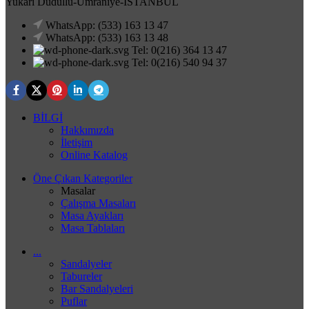
Yukarı Dudullu-Ümraniye-İSTANBUL
WhatsApp: (533) 163 13 47
WhatsApp: (533) 163 13 48
Tel: 0(216) 364 13 47
Tel: 0(216) 540 94 37
BİLGİ
Hakkımızda
İletişim
Online Katalog
Öne Çıkan Kategoriler
Masalar
Çalışma Masaları
Masa Ayakları
Masa Tablaları
...
Sandalyeler
Tabureler
Bar Sandalyeleri
Puflar