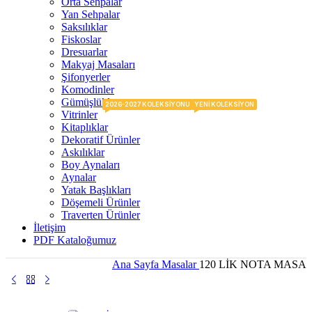
Orta Sehpalar
Yan Sehpalar
Saksılıklar
Fiskoslar
Dresuarlar
Makyaj Masaları
Şifonyerler
Komodinler
Gümüşlükler
2026-2027 KOLEKSIYONU
YENI KOLEKSIYON
Vitrinler
Kitaplıklar
Dekoratif Ürünler
Askılıklar
Boy Aynaları
Aynalar
Yatak Başlıkları
Döşemeli Ürünler
Traverten Ürünler
İletişim
PDF Kataloğumuz
Ana Sayfa
Masalar
120 LİK NOTA MASA