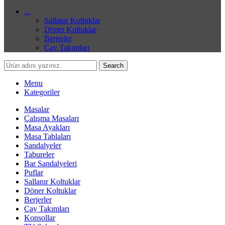
...
Sallanır Koltuklar
Döner Koltuklar
Berjerler
Çay Takımları
Search
Menu
Kategoriler
Masalar
Çalışma Masaları
Masa Ayakları
Masa Tablaları
Sandalyeler
Tabureler
Bar Sandalyeleri
Puflar
Sallanır Koltuklar
Döner Koltuklar
Berjerler
Çay Takımları
Konsollar