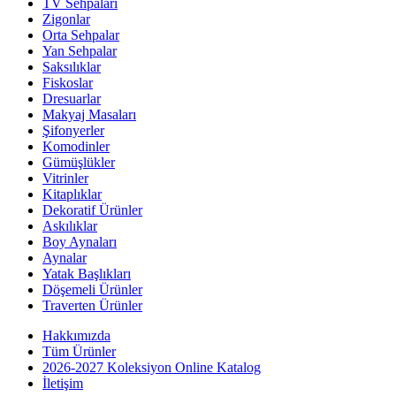
TV Sehpaları
Zigonlar
Orta Sehpalar
Yan Sehpalar
Saksılıklar
Fiskoslar
Dresuarlar
Makyaj Masaları
Şifonyerler
Komodinler
Gümüşlükler
Vitrinler
Kitaplıklar
Dekoratif Ürünler
Askılıklar
Boy Aynaları
Aynalar
Yatak Başlıkları
Döşemeli Ürünler
Traverten Ürünler
Hakkımızda
Tüm Ürünler
2026-2027 Koleksiyon Online Katalog
İletişim