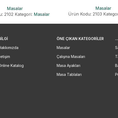
MASA
Masalar
Masalar
Ürün Kodu: 2103
Kategor
: 2102
Kategori:
Masalar
BİLGİ
ÖNE ÇIKAN KATEGORILER
..
Hakkımızda
Masalar
S
letişim
Çalışma Masaları
T
Online Katalog
Masa Ayakları
B
Masa Tablaları
P