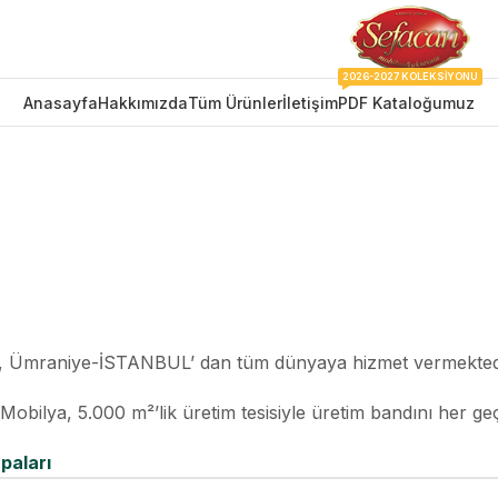
2026-2027 KOLEKSIYONU
Anasayfa
Hakkımızda
Tüm Ürünler
İletişim
PDF Kataloğumuz
iz, Ümraniye-İSTANBUL’ dan tüm dünyaya hizmet vermekted
obilya, 5.000 m²’lik üretim tesisiyle üretim bandını her ge
paları