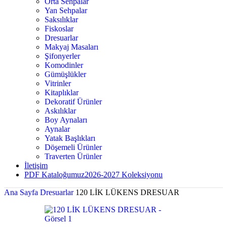
Orta Sehpalar
Yan Sehpalar
Saksılıklar
Fiskoslar
Dresuarlar
Makyaj Masaları
Şifonyerler
Komodinler
Gümüşlükler
Vitrinler
Kitaplıklar
Dekoratif Ürünler
Askılıklar
Boy Aynaları
Aynalar
Yatak Başlıkları
Döşemeli Ürünler
Traverten Ürünler
İletişim
PDF Kataloğumuz
2026-2027 Koleksiyonu
Ana Sayfa
Dresuarlar
120 LİK LÜKENS DRESUAR