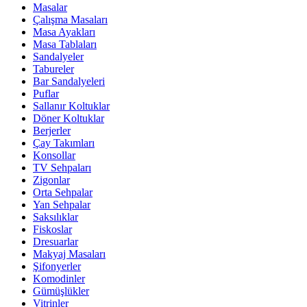
Masalar
Çalışma Masaları
Masa Ayakları
Masa Tablaları
Sandalyeler
Tabureler
Bar Sandalyeleri
Puflar
Sallanır Koltuklar
Döner Koltuklar
Berjerler
Çay Takımları
Konsollar
TV Sehpaları
Zigonlar
Orta Sehpalar
Yan Sehpalar
Saksılıklar
Fiskoslar
Dresuarlar
Makyaj Masaları
Şifonyerler
Komodinler
Gümüşlükler
Vitrinler