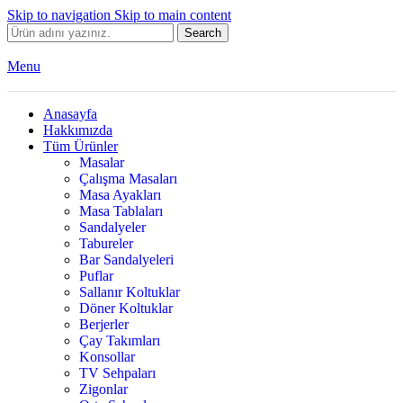
Skip to navigation
Skip to main content
Search
Menu
Anasayfa
Hakkımızda
Tüm Ürünler
Masalar
Çalışma Masaları
Masa Ayakları
Masa Tablaları
Sandalyeler
Tabureler
Bar Sandalyeleri
Puflar
Sallanır Koltuklar
Döner Koltuklar
Berjerler
Çay Takımları
Konsollar
TV Sehpaları
Zigonlar