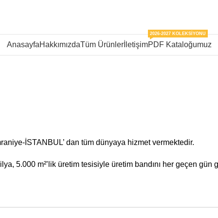
2026-2027 KOLEKSIYONU
Anasayfa
Hakkımızda
Tüm Ürünler
İletişim
PDF Kataloğumuz
mraniye-İSTANBUL’ dan tüm dünyaya hizmet vermektedir.
ya, 5.000 m²’lik üretim tesisiyle üretim bandını her geçen gün g