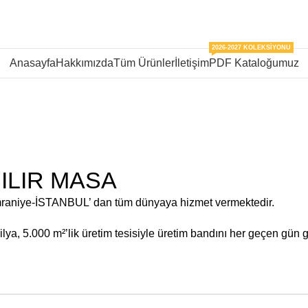
2026-2027 KOLEKSIYONU
Anasayfa
Hakkımızda
Tüm Ürünler
İletişim
PDF Kataloğumuz
ILIR MASA
mraniye-İSTANBUL’ dan tüm dünyaya hizmet vermektedir.
ya, 5.000 m²’lik üretim tesisiyle üretim bandını her geçen gün g