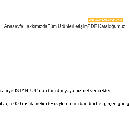
2026-2027 KOLEKSIYONU
Anasayfa
Hakkımızda
Tüm Ürünler
İletişim
PDF Kataloğumuz
mraniye-İSTANBUL’ dan tüm dünyaya hizmet vermektedir.
ya, 5.000 m²’lik üretim tesisiyle üretim bandını her geçen gün g