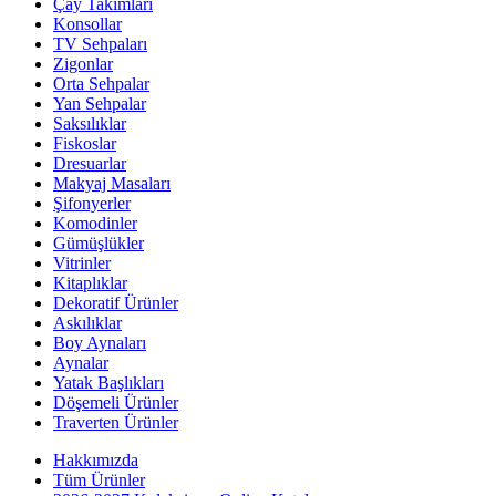
Çay Takımları
Konsollar
TV Sehpaları
Zigonlar
Orta Sehpalar
Yan Sehpalar
Saksılıklar
Fiskoslar
Dresuarlar
Makyaj Masaları
Şifonyerler
Komodinler
Gümüşlükler
Vitrinler
Kitaplıklar
Dekoratif Ürünler
Askılıklar
Boy Aynaları
Aynalar
Yatak Başlıkları
Döşemeli Ürünler
Traverten Ürünler
Hakkımızda
Tüm Ürünler