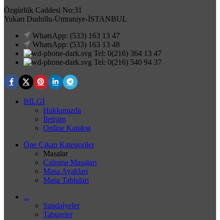
Özgürlük Caddesi No:31
Yukarı Dudullu-Ümraniye-İSTANBUL
WhatsApp: (533) 163 13 47
WhatsApp: (533) 163 13 48
Tel: 0(216) 364 13 47
Tel: 0(216) 540 94 37
BİLGİ
Hakkımızda
İletişim
Online Katalog
Öne Çıkan Kategoriler
Masalar
Çalışma Masaları
Masa Ayakları
Masa Tablaları
...
Sandalyeler
Tabureler