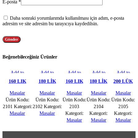
E-posta
*
Daha sonraki yorumlarımda kullanılması için adım, e-posta
adresim ve site adresim bu tarayıcıya kaydedilsin.
Beğenebileceğiniz Ürünler
Add to
Add to
Add to
Add to
Add to
compare
compare
compare
compare
compare
160 LIK
180 LİK
160 LIK
180 LİK
200 LÜK
Hızlı Gör
Hızlı Gör
Hızlı Gör
Hızlı Gör
Hızlı Gör
OVAL
OVAL
CLASS
CLASS
CLASS
Favorilere
Favorilere
Favorilere
Favorilere
Favorilere
Masalar
Masalar
Masalar
Masalar
Masalar
CLASS
CLASS
KONİK
KONİK
KONİK
Ekle
Ekle
Ekle
Ekle
Ekle
Ürün Kodu:
Ürün Kodu:
Ürün Kodu:
Ürün Kodu:
Ürün Kodu:
KONİK
KONİK
OVAL
OVAL
OVAL
2101
Kategori:
2102
Kategori:
2103
2104
2105
AÇILIR
AÇILIR
MASA
MASA
MASA
Masalar
Masalar
Kategori:
Kategori:
Kategori:
MASA
MASA
Masalar
Masalar
Masalar