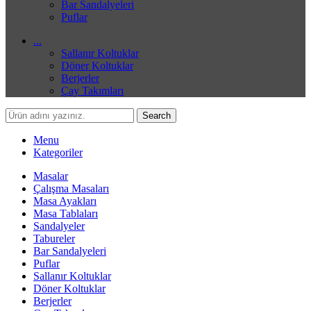
Bar Sandalyeleri
Puflar
...
Sallanır Koltuklar
Döner Koltuklar
Berjerler
Çay Takımları
Search
Menu
Kategoriler
Masalar
Çalışma Masaları
Masa Ayakları
Masa Tablaları
Sandalyeler
Tabureler
Bar Sandalyeleri
Puflar
Sallanır Koltuklar
Döner Koltuklar
Berjerler