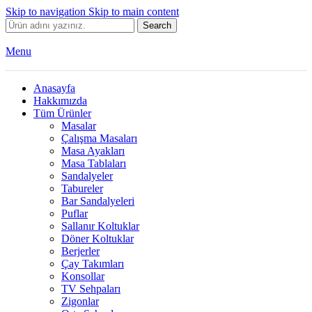
Skip to navigation
Skip to main content
Search
Menu
Anasayfa
Hakkımızda
Tüm Ürünler
Masalar
Çalışma Masaları
Masa Ayakları
Masa Tablaları
Sandalyeler
Tabureler
Bar Sandalyeleri
Puflar
Sallanır Koltuklar
Döner Koltuklar
Berjerler
Çay Takımları
Konsollar
TV Sehpaları
Zigonlar