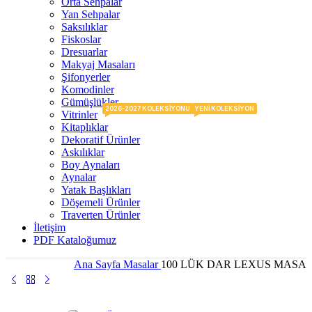
Orta Sehpalar
Yan Sehpalar
Saksılıklar
Fiskoslar
Dresuarlar
Makyaj Masaları
Şifonyerler
Komodinler
Gümüşlükler
2026-2027 KOLEKSIYONU
YENI KOLEKSIYON
Vitrinler
Kitaplıklar
Dekoratif Ürünler
Askılıklar
Boy Aynaları
Aynalar
Yatak Başlıkları
Döşemeli Ürünler
Traverten Ürünler
İletişim
PDF Kataloğumuz
Ana Sayfa
Masalar
100 LÜK DAR LEXUS MASA