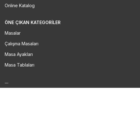
Online Katalog
ÖNE ÇIKAN KATEGORILER
Masalar
Çalışma Masaları
Masa Ayakları
Masa Tablaları
...
Sandalyeler
Tabureler
Bar Sandalyeleri
Puflar